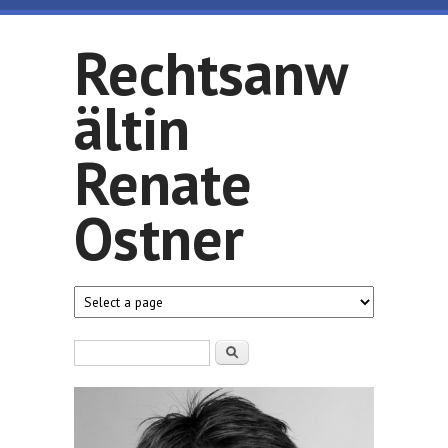
Direkt zum Inhalt
Rechtsanw
ältin
Renate
Ostner
Suchformular
Suche