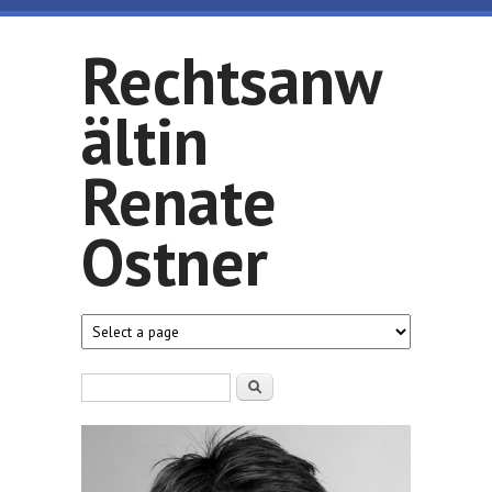
Direkt zum Inhalt
Rechtsanw
ältin
Renate
Ostner
Suchformular
Suche