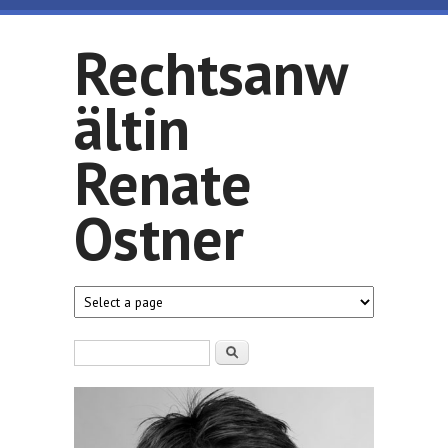
Direkt zum Inhalt
Rechtsanw
ältin
Renate
Ostner
Suchformular
Suche